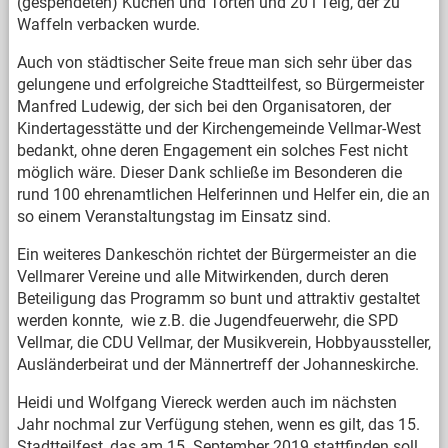
(gespendeten) Kuchen und Torten und 20 l Teig, der zu
Waffeln verbacken wurde.
Auch von städtischer Seite freue man sich sehr über das
gelungene und erfolgreiche Stadtteilfest, so Bürgermeister
Manfred Ludewig, der sich bei den Organisatoren, der
Kindertagesstätte und der Kirchengemeinde Vellmar-West
bedankt, ohne deren Engagement ein solches Fest nicht
möglich wäre. Dieser Dank schließe im Besonderen die
rund 100 ehrenamtlichen Helferinnen und Helfer ein, die an
so einem Veranstaltungstag im Einsatz sind.
Ein weiteres Dankeschön richtet der Bürgermeister an die
Vellmarer Vereine und alle Mitwirkenden, durch deren
Beteiligung das Programm so bunt und attraktiv gestaltet
werden konnte, wie z.B. die Jugendfeuerwehr, die SPD
Vellmar, die CDU Vellmar, der Musikverein, Hobbyaussteller,
Ausländerbeirat und der Männertreff der Johanneskirche.
Heidi und Wolfgang Viereck werden auch im nächsten
Jahr nochmal zur Verfügung stehen, wenn es gilt, das 15.
Stadtteilfest, das am 15. September 2019 stattfinden soll,