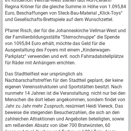
Im Kinderhort Vellmar-West stehen laut Hort-Leiterin
Regina Kröner für die gleiche Summe in Höhe von 1.095,84
Euro, Beschaffungen von Steck-Bau-Material „Klick-Toys“
und Gesellschafts-Brettspiele auf dem Wunschzettel.
Pfarrer Risch, der für die Johanneskirche Vellmar-West und
der Familienbildungsstätte “Sternschnuppe” die Spende
von 1095,84 Euro erhält, möchte das Geld für die
Ausgestaltung des Foyers mit einem „Kinderwagen-
Parkplatz“ verwenden und evtl. noch Fahrradabstellplätze
für Räder mit Anhängern errichten.
Das Stadtteilfest war ursprünglich als
Nachbarschaftstreffen für den Stadtteil geplant, der keine
eigenen Vereinsstrukturen und Sportstätten besitzt. Nach
nunmehr 14 Jahren ist die Veranstaltung nicht nur bei den
Menschen die dort leben angekommen, sondern findet von
Jahr zu Jahr mehr Zuspruch, resümiert Heidi Viereck. Das
beweise die steigenden Besucherzahlen, die sich an den
zahlreichen Attraktionen und Angeboten beteiligten, sowie
am reißenden Absatz von über 700 Bratwürsten, 60