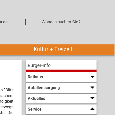
r.de
Kultur + Freizeit
Bürger-Info
Rathaus
Abfallentsorgung
 "Blitz
 machen.
Aktuelles
ndigkeit
nterwegs
Service
ht. Die