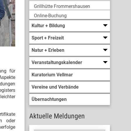
Grillhütte Frommershausen
Online-Buchung
Kultur + Bildung
Sport + Freizeit
Natur + Erleben
Veranstaltungskalender
ung für
Kuratorium Vellmar
 Aspekte
ldungen
Vereine und Verbände
gisters
eichter
Übernachtungen
ifikate
Aktuelle Meldungen
en oder
erfolge