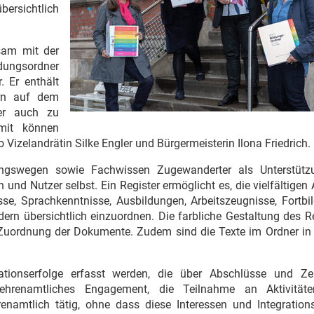
rsichtlich
sam mit der
ldungsordner
. Er enthält
ern auf dem
er auch zu
mit können
Vizelandrätin Silke Engler und Bürgermeisterin Ilona Friedrich.
ungswegen sowie Fachwissen Zugewanderter als Unterstütz
 und Nutzer selbst. Ein Register ermöglicht es, die vielfältigen
se, Sprachkenntnisse, Ausbildungen, Arbeitszeugnisse, Fortbi
n übersichtlich einzuordnen. Die farbliche Gestaltung des Re
Zuordnung der Dokumente. Zudem sind die Texte im Ordner in l
onserfolge erfasst werden, die über Abschlüsse und Zert
ehrenamtliches Engagement, die Teilnahme an Aktivität
enamtlich tätig, ohne dass diese Interessen und Integrations