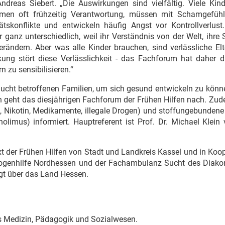
dreas Siebert. „Die Auswirkungen sind vielfältig. Viele Kind
ehmen oft frühzeitig Verantwortung, müssen mit Schamgefüh
konflikte und entwickeln häufig Angst vor Kontrollverlust.
er ganz unterschiedlich, weil ihr Verständnis von der Welt, ihre
rändern. Aber was alle Kinder brauchen, sind verlässliche Elt
ung stört diese Verlässlichkeit - das Fachforum hat daher da
n zu sensibilisieren.“
ucht betroffenen Familien, um sich gesund entwickeln zu könn
en geht das diesjährigen Fachforum der Frühen Hilfen nach. Zu
 Nikotin, Medikamente, illegale Drogen) und stoffungebundene
olimus) informiert. Hauptreferent ist Prof. Dr. Michael Klein
t der Frühen Hilfen von Stadt und Landkreis Kassel und in Koo
 Drogenhilfe Nordhessen und der Fachambulanz Sucht des Diako
olgt über das Land Hessen.
us Medizin, Pädagogik und Sozialwesen.