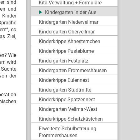
er sind
Kita-Verwaltung + Formulare
len und
Kindergarten In der Aue
 Kinder
Kindergarten Niedervellmar
 Sprache
ern“, so
Kindergarten Obervellmar
s Ziel,
Kinderkrippe Ahnesternchen
Kinderkrippe Pusteblume
en? Wie
Kindergarten Festplatz
dem wird
 Süchte
Kindergarten Frommershausen
 von der
Kinderkrippe Eulennest
Kindergarten Stadtmitte
peration
Kinderkrippe Spatzennest
nischen
Kindergarten Vellmar-West
Kinderkrippe Schatzkästchen
Erweiterte Schulbetreuung
Frommershausen