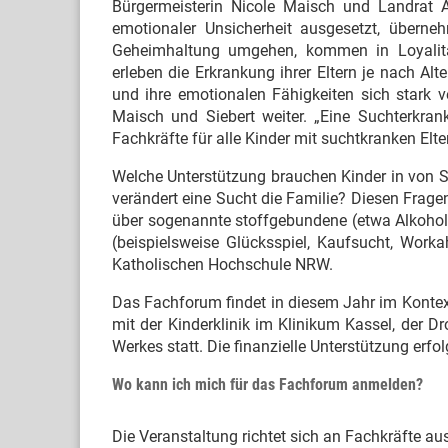
Bürgermeisterin Nicole Maisch und Landrat An
emotionaler Unsicherheit ausgesetzt, übern
Geheimhaltung umgehen, kommen in Loyalitäts
erleben die Erkrankung ihrer Eltern je nach Alt
und ihre emotionalen Fähigkeiten sich stark ve
Maisch und Siebert weiter. „Eine Suchterkrank
Fachkräfte für alle Kinder mit suchtkranken Elter
Welche Unterstützung brauchen Kinder in von S
verändert eine Sucht die Familie? Diesen Frag
über sogenannte stoffgebundene (etwa Alkohol,
(beispielsweise Glücksspiel, Kaufsucht, Workah
Katholischen Hochschule NRW.
Das Fachforum findet in diesem Jahr im Kontex
mit der Kinderklinik im Klinikum Kassel, der
Werkes statt. Die finanzielle Unterstützung erf
Wo kann ich mich für das Fachforum anmelden?
Die Veranstaltung richtet sich an Fachkräfte a