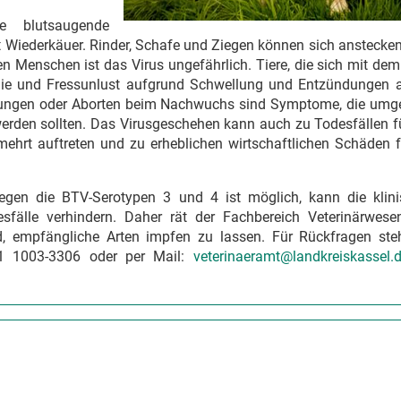
e blutsaugende
 Wiederkäuer. Rinder, Schafe und Ziegen können sich anstecken
 Menschen ist das Virus ungefährlich. Tiere, die sich mit dem
athie und Fressunlust aufgrund Schwellung und Entzündungen 
dungen oder Aborten beim Nachwuchs sind Symptome, die um
werden sollten. Das Virusgeschehen kann auch zu Todesfällen f
mehrt auftreten und zu erheblichen wirtschaftlichen Schäden 
gen die BTV-Serotypen 3 und 4 ist möglich, kann die klin
älle verhindern. Daher rät der Fachbereich Veterinärwese
nd, empfängliche Arten impfen zu lassen. Für Rückfragen ste
1 1003-3306 oder per Mail:
veterinaeramt@landkreiskassel.