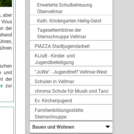
Erweiterte Schulbetreuung
Obervellmar
, aber
Kath. Kindergarten Heilig-Geist
 Virus
an der
Tageselternbörse der
gehend
Sternschnuppe Vellmar
ühren,
PIAZZA Stadtjugendarbeit
führen
KiJuB - Kinder- und
Jugendbeteiligung
ischen
"JuWe" - Jugendtreff Vellmar-West
n und
ht der
Schulen in Vellmar
de
zur
chroma Schule für Musik und Tanz
Ev. Kirchenjugend
Familienbildungsstätte
Sternschnuppe
Bauen und Wohnen