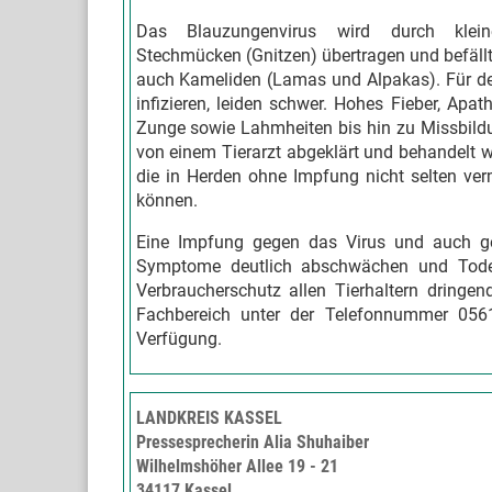
Das Blauzungenvirus wird durch klein
Stechmücken (Gnitzen) übertragen und befällt
auch Kameliden (Lamas und Alpakas). Für den
infizieren, leiden schwer. Hohes Fieber, Ap
Zunge sowie Lahmheiten bis hin zu Missbil
von einem Tierarzt abgeklärt und behandelt 
die in Herden ohne Impfung nicht selten ver
können.
Eine Impfung gegen das Virus und auch ge
Symptome deutlich abschwächen und Todesf
Verbraucherschutz allen Tierhaltern dringe
Fachbereich unter der Telefonnummer 056
Verfügung.
LANDKREIS KASSEL
Pressesprecherin Alia Shuhaiber
Wilhelmshöher Allee 19 - 21
34117 Kassel