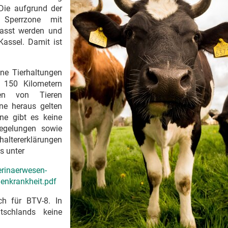
Die aufgrund der
e Sperrzone mit
passt werden und
Kassel. Damit ist
ne Tierhaltungen
 150 Kilometern
gen von Tieren
ne heraus gelten
ne gibt es keine
regelungen sowie
altererklärungen
s unter
erinaerwesen-
enkrankheit.pdf
ch für BTV-8. In
schlands keine