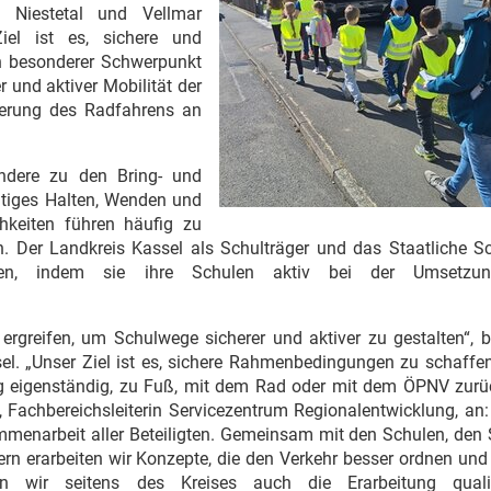
 Niestetal und Vellmar
 Ziel ist es, sichere und
n besonderer Schwerpunkt
r und aktiver Mobilität der
derung des Radfahrens an
ndere zu den Bring- und
itiges Halten, Wenden und
keiten führen häufig zu
n. Der Landkreis Kassel als Schulträger und das Staatliche S
ngen, indem sie ihre Schulen aktiv bei der Umsetzu
rgreifen, um Schulwege sicherer und aktiver zu gestalten“, b
el. „Unser Ziel ist es, sichere Rahmenbedingungen zu schaffe
g eigenständig, zu Fuß, mit dem Rad oder mit dem ÖPNV zurü
, Fachbereichsleiterin Servicezentrum Regionalentwicklung, an
menarbeit aller Beteiligten. Gemeinsam mit den Schulen, den 
rn erarbeiten wir Konzepte, die den Verkehr besser ordnen und
n wir seitens des Kreises auch die Erarbeitung qualifi