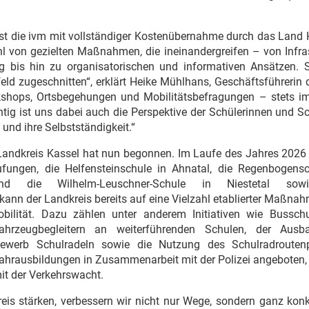
 ist die ivm mit vollständiger Kostenübernahme durch das Land
hl von gezielten Maßnahmen, die ineinandergreifen – von Infra
g bis hin zu organisatorischen und informativen Ansätzen. S
feld zugeschnitten“, erklärt Heike Mühlhans, Geschäftsführerin 
rkshops, Ortsbegehungen und Mobilitätsbefragungen – stets i
htig ist uns dabei auch die Perspektive der Schülerinnen und S
 und ihre Selbstständigkeit.“
 Landkreis Kassel hat nun begonnen. Im Laufe des Jahres 2026
ufungen, die Helfensteinschule in Ahnatal, die Regenbogensc
 und die Wilhelm-Leuschner-Schule in Niestetal sow
kann der Landkreis bereits auf eine Vielzahl etablierter Maßna
bilität. Dazu zählen unter anderem Initiativen wie Bussch
hrzeugbegleitern an weiterführenden Schulen, der Aus
ewerb Schulradeln sowie die Nutzung des Schulradroutenp
hrausbildungen in Zusammenarbeit mit der Polizei angeboten,
it der Verkehrswacht.
is stärken, verbessern wir nicht nur Wege, sondern ganz konk