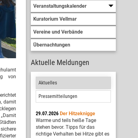
Veranstaltungskalender
Kuratorium Vellmar
Vereine und Verbände
Übernachtungen
Aktuelle Meldungen
chulamt
ng von
Aktuelles
erichtet
Pressemitteilungen
n, damit
cklegen
29.07.2026
Der Hitzeknigge
: „Damit
Warme und teils heiße Tage
Städten
stehen bevor. Tipps für das
 sichere
richtige Verhalten bei Hitze gibt es
zierter