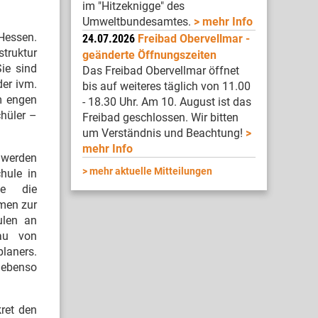
im "Hitzeknigge" des
Umweltbundesamtes.
mehr Info
 Hessen.
24.07.2026
Freibad Obervellmar -
struktur
geänderte Öffnungszeiten
ie sind
Das Freibad Obervellmar öffnet
der ivm.
bis auf weiteres täglich von 11.00
m engen
- 18.30 Uhr. Am 10. August ist das
chüler –
Freibad geschlossen. Wir bitten
um Verständnis und Beachtung!
mehr Info
 werden
mehr aktuelle Mitteilungen
hule in
ie die
hmen zur
ulen an
bau von
laners.
 ebenso
ret den