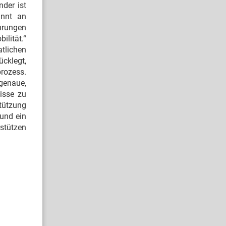
nder ist
innt an
hrungen
lität.“
tlichen
cklegt,
rozess.
genaue,
isse zu
stützung
und ein
rstützen