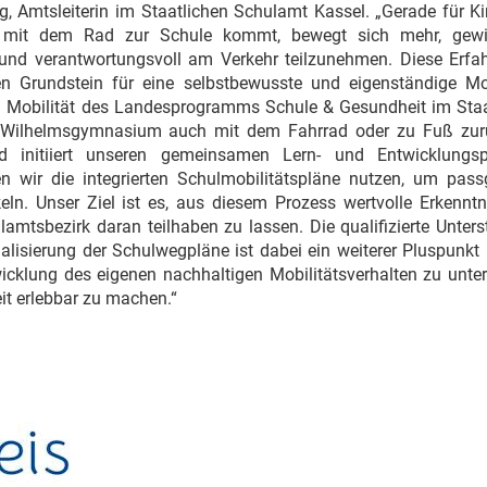
ing, Amtsleiterin im Staatlichen Schulamt Kassel. „Gerade für Ki
r mit dem Rad zur Schule kommt, bewegt sich mehr, gew
 und verantwortungsvoll am Verkehr teilzunehmen. Diese Erfa
n Grundstein für eine selbstbewusste und eigenständige Mobi
nd Mobilität des Landesprogramms Schule & Gesundheit im Staa
 Wilhelmsgymnasium auch mit dem Fahrrad oder zu Fuß zurü
d initiiert unseren gemeinsamen Lern- und Entwicklungsp
 wir die integrierten Schulmobilitätspläne nutzen, um pass
ln. Unser Ziel ist es, aus diesem Prozess wertvolle Erkenntn
amtsbezirk daran teilhaben zu lassen. Die qualifizierte Unter
isierung der Schulwegpläne ist dabei ein weiterer Pluspunkt 
wicklung des eigenen nachhaltigen Mobilitätsverhalten zu unte
it erlebbar zu machen.“