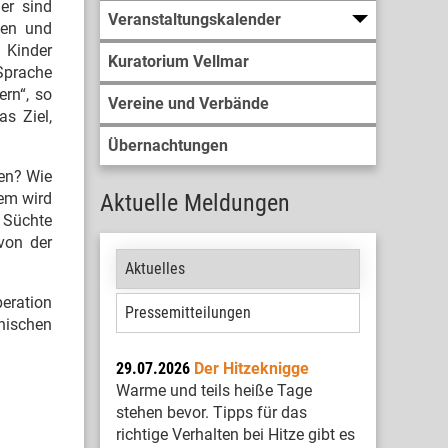
er sind
Veranstaltungskalender
len und
 Kinder
Kuratorium Vellmar
 Sprache
ern“, so
Vereine und Verbände
s Ziel,
Übernachtungen
en? Wie
dem wird
Aktuelle Meldungen
 Süchte
 von der
Aktuelles
peration
Pressemitteilungen
nischen
29.07.2026
Der Hitzeknigge
Warme und teils heiße Tage
stehen bevor. Tipps für das
richtige Verhalten bei Hitze gibt es