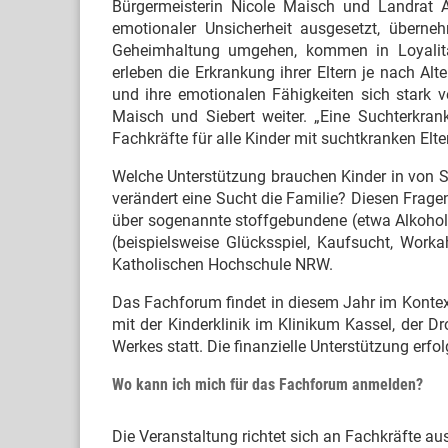
Bürgermeisterin Nicole Maisch und Landrat An
emotionaler Unsicherheit ausgesetzt, übern
Geheimhaltung umgehen, kommen in Loyalitäts
erleben die Erkrankung ihrer Eltern je nach Alt
und ihre emotionalen Fähigkeiten sich stark ve
Maisch und Siebert weiter. „Eine Suchterkrank
Fachkräfte für alle Kinder mit suchtkranken Elter
Welche Unterstützung brauchen Kinder in von S
verändert eine Sucht die Familie? Diesen Frag
über sogenannte stoffgebundene (etwa Alkohol,
(beispielsweise Glücksspiel, Kaufsucht, Workah
Katholischen Hochschule NRW.
Das Fachforum findet in diesem Jahr im Kontex
mit der Kinderklinik im Klinikum Kassel, der
Werkes statt. Die finanzielle Unterstützung erf
Wo kann ich mich für das Fachforum anmelden?
Die Veranstaltung richtet sich an Fachkräfte a