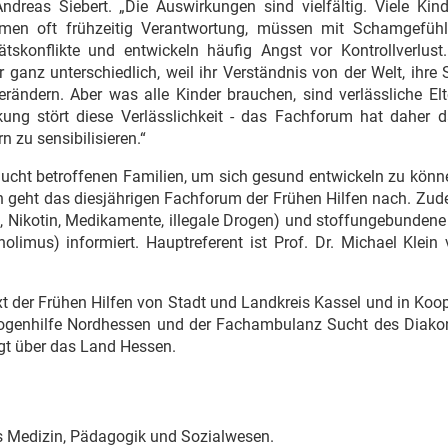
dreas Siebert. „Die Auswirkungen sind vielfältig. Viele Kind
ehmen oft frühzeitig Verantwortung, müssen mit Schamgefüh
konflikte und entwickeln häufig Angst vor Kontrollverlust.
er ganz unterschiedlich, weil ihr Verständnis von der Welt, ihre
rändern. Aber was alle Kinder brauchen, sind verlässliche Elt
ung stört diese Verlässlichkeit - das Fachforum hat daher da
n zu sensibilisieren.“
ucht betroffenen Familien, um sich gesund entwickeln zu könn
en geht das diesjährigen Fachforum der Frühen Hilfen nach. Zu
 Nikotin, Medikamente, illegale Drogen) und stoffungebundene
olimus) informiert. Hauptreferent ist Prof. Dr. Michael Klein
t der Frühen Hilfen von Stadt und Landkreis Kassel und in Koo
 Drogenhilfe Nordhessen und der Fachambulanz Sucht des Diako
olgt über das Land Hessen.
us Medizin, Pädagogik und Sozialwesen.