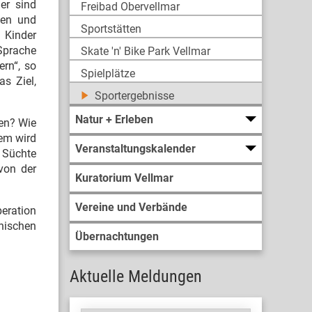
er sind
Freibad Obervellmar
len und
Sportstätten
 Kinder
 Sprache
Skate 'n' Bike Park Vellmar
ern“, so
Spielplätze
s Ziel,
Sportergebnisse
Natur + Erleben
en? Wie
dem wird
Veranstaltungskalender
 Süchte
 von der
Kuratorium Vellmar
Vereine und Verbände
peration
nischen
Übernachtungen
Aktuelle Meldungen