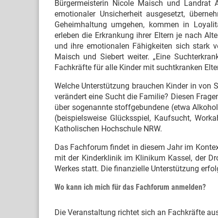
Bürgermeisterin Nicole Maisch und Landrat An
emotionaler Unsicherheit ausgesetzt, übern
Geheimhaltung umgehen, kommen in Loyalitäts
erleben die Erkrankung ihrer Eltern je nach Alt
und ihre emotionalen Fähigkeiten sich stark ve
Maisch und Siebert weiter. „Eine Suchterkrank
Fachkräfte für alle Kinder mit suchtkranken Elter
Welche Unterstützung brauchen Kinder in von S
verändert eine Sucht die Familie? Diesen Frag
über sogenannte stoffgebundene (etwa Alkohol,
(beispielsweise Glücksspiel, Kaufsucht, Workah
Katholischen Hochschule NRW.
Das Fachforum findet in diesem Jahr im Kontex
mit der Kinderklinik im Klinikum Kassel, der
Werkes statt. Die finanzielle Unterstützung erf
Wo kann ich mich für das Fachforum anmelden?
Die Veranstaltung richtet sich an Fachkräfte a