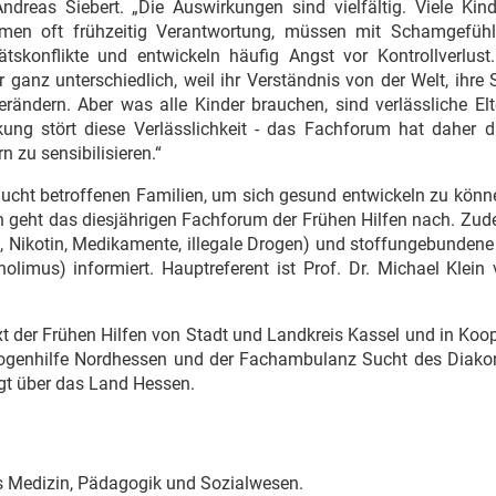
dreas Siebert. „Die Auswirkungen sind vielfältig. Viele Kind
ehmen oft frühzeitig Verantwortung, müssen mit Schamgefüh
konflikte und entwickeln häufig Angst vor Kontrollverlust.
er ganz unterschiedlich, weil ihr Verständnis von der Welt, ihre
rändern. Aber was alle Kinder brauchen, sind verlässliche Elt
ung stört diese Verlässlichkeit - das Fachforum hat daher da
n zu sensibilisieren.“
ucht betroffenen Familien, um sich gesund entwickeln zu könn
en geht das diesjährigen Fachforum der Frühen Hilfen nach. Zu
 Nikotin, Medikamente, illegale Drogen) und stoffungebundene
olimus) informiert. Hauptreferent ist Prof. Dr. Michael Klein
t der Frühen Hilfen von Stadt und Landkreis Kassel und in Koo
 Drogenhilfe Nordhessen und der Fachambulanz Sucht des Diako
olgt über das Land Hessen.
us Medizin, Pädagogik und Sozialwesen.