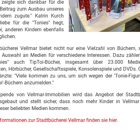
, zeigte sich dankbar für die
r Beitrag zum Ausbau unseres
ern zugute." Katrin Kurch
liebe für die "Tonies" hegt,
i, anderen Kindern ebenfalls
glichen.
bücherei Vellmar bietet nicht nur eine Vielzahl von Büchern,
 Auswahl an Medien für verschiedene Interessen. Dazu zähle
nies" auch TipToi-Bücher, insgesamt über 23.000 Medi
ften, Hörbücher, Gesellschaftsspiele, Konsolenspiele und DVDs. 
änzte: "Viele kommen zu uns, um sich wegen der 'Tonie-Figur
oi'-Büchern anzumelden."
Spende von Vellmar-Immobilien wird das Angebot der Stadtb
sgebaut und stellt sicher, dass noch mehr Kinder in Vellmar
eser beliebten Medien kommen.
formationen zur Stadtbücherei Vellmar finden sie hier.