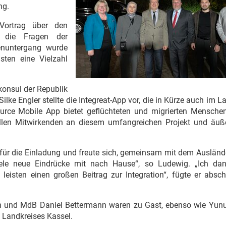
ng.
Vortrag über den
 die Fragen der
enuntergang wurde
sten eine Vielzahl
konsul der Republik
Silke Engler stellte die Integreat-App vor, die in Kürze auch im L
urce Mobile App bietet geflüchteten und migrierten Menschen
llen Mitwirkenden an diesem umfangreichen Projekt und äuße
ür die Einladung und freute sich, gemeinsam mit dem Auslände
iele neue Eindrücke mit nach Hause“, so Ludewig. „Ich da
e leisten einen großen Beitrag zur Integration“, fügte er absc
ch und MdB Daniel Bettermann waren zu Gast, ebenso wie Yun
s Landkreises Kassel.