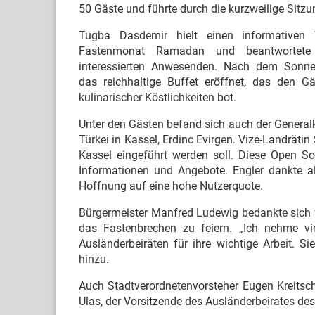
50 Gäste und führte durch die kurzweilige Sitzu
Tugba Dasdemir hielt einen informativen 
Fastenmonat Ramadan und beantwortete
interessierten Anwesenden. Nach dem Sonn
das reichhaltige Buffet eröffnet, das den Gä
kulinarischer Köstlichkeiten bot.
Unter den Gästen befand sich auch der General
Türkei in Kassel, Erdinc Evirgen. Vize-Landrätin 
Kassel eingeführt werden soll. Diese Open So
Informationen und Angebote. Engler dankte a
Hoffnung auf eine hohe Nutzerquote.
Bürgermeister Manfred Ludewig bedankte sich f
das Fastenbrechen zu feiern. „Ich nehme v
Ausländerbeiräten für ihre wichtige Arbeit. Si
hinzu.
Auch Stadtverordnetenvorsteher Eugen Kreits
Ulas, der Vorsitzende des Ausländerbeirates de