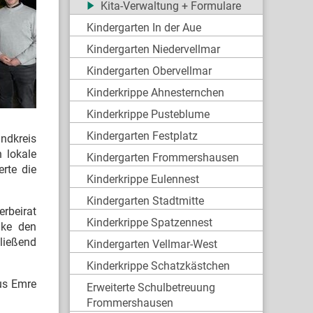
Kita-Verwaltung + Formulare
Kindergarten In der Aue
Kindergarten Niedervellmar
Kindergarten Obervellmar
Kinderkrippe Ahnesternchen
Kinderkrippe Pusteblume
Kindergarten Festplatz
andkreis
 lokale
Kindergarten Frommershausen
rte die
Kinderkrippe Eulennest
Kindergarten Stadtmitte
rbeirat
Kinderkrippe Spatzennest
nke den
hließend
Kindergarten Vellmar-West
Kinderkrippe Schatzkästchen
us Emre
Erweiterte Schulbetreuung
Frommershausen