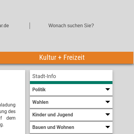
r.de
Kultur + Freizeit
Stadt-Info
Politik
Wahlen
inladung
zung des
Kinder und Jugend
uf dem
g.
Bauen und Wohnen