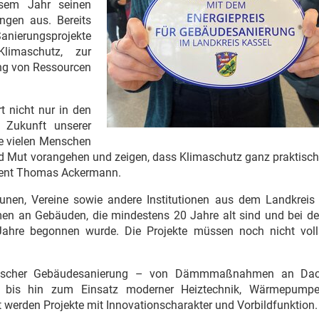
esem Jahr seinen
ngen aus. Bereits
anierungsprojekte
limaschutz, zur
ng von Ressourcen
t nicht nur in den
 Zukunft unserer
se vielen Menschen
d Mut vorangehen und zeigen, dass Klimaschutz ganz praktisch
rnent Thomas Ackermann.
en, Vereine sowie andere Institutionen aus dem Landkreis 
n an Gebäuden, die mindestens 20 Jahre alt sind und bei de
ahre begonnen wurde. Die Projekte müssen noch nicht voll
rgetischer Gebäudesanierung – von Dämmmaßnahmen an Da
 bis hin zum Einsatz moderner Heiztechnik, Wärmepump
t werden Projekte mit Innovationscharakter und Vorbildfunktion.