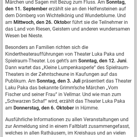
Märchen und Sagen mit Bezug zum Fluss. Am
Sonntag,
den 11. September
erzählt sie an den Helfensteinen auf
dem Dörnberg von Wichtelkönig und Wunderblume. Und
am
Mittwoch, den 26. Oktob
er führt sie die Teilnehmer in
das Land von Riesen, Geistern und anderen wundersamen
Wesen bei Nieste.
Besonders an Familien richten sich die
Kindertheateraufführungen von Theater Luka Paka und
Spielraum-Theater. Los geht’s am
Sonntag, den 12. Juni
.
Dann wartet das „Kleine Lumpenkasperle“ des Spielraum-
Theaters in der Zehntscheune in Kaufungen auf das
Publikum. Am
Sonntag, den 3. Juli
präsentiert das Theater
Laku Paka das bekannte Grimm’sche Märchen „Vom
Fischer und seiner Frau“ in Vellmar. Und wie man zum
„Schwarzen Schaf“ wird, erzählt das Theater Luka Paka
am
Donnerstag, den 6. Oktober
in Hümme.
Ausführliche Informationen zu allen Veranstaltungen und
zur Anmeldung sind in einem Faltblatt zusammengefasst,
welches in allen Rathäusern, im Kreishaus und an vielen