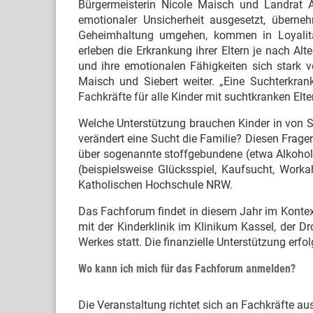
Bürgermeisterin Nicole Maisch und Landrat An
emotionaler Unsicherheit ausgesetzt, übern
Geheimhaltung umgehen, kommen in Loyalitäts
erleben die Erkrankung ihrer Eltern je nach Alt
und ihre emotionalen Fähigkeiten sich stark ve
Maisch und Siebert weiter. „Eine Suchterkrank
Fachkräfte für alle Kinder mit suchtkranken Elter
Welche Unterstützung brauchen Kinder in von S
verändert eine Sucht die Familie? Diesen Frag
über sogenannte stoffgebundene (etwa Alkohol,
(beispielsweise Glücksspiel, Kaufsucht, Workah
Katholischen Hochschule NRW.
Das Fachforum findet in diesem Jahr im Kontex
mit der Kinderklinik im Klinikum Kassel, der
Werkes statt. Die finanzielle Unterstützung erf
Wo kann ich mich für das Fachforum anmelden?
Die Veranstaltung richtet sich an Fachkräfte a