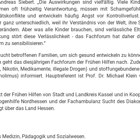
dreas Siebert. „Die Auswirkungen sind vielfältig. Viele Kind
ehmen oft frühzeitig Verantwortung, müssen mit Schamgefüh
konflikte und entwickeln häufig Angst vor Kontrollverlust.
er ganz unterschiedlich, weil ihr Verständnis von der Welt, ihre
rändern. Aber was alle Kinder brauchen, sind verlässliche Elt
ung stört diese Verlässlichkeit - das Fachforum hat daher da
n zu sensibilisieren.“
ucht betroffenen Familien, um sich gesund entwickeln zu könn
en geht das diesjährigen Fachforum der Frühen Hilfen nach. Zu
 Nikotin, Medikamente, illegale Drogen) und stoffungebundene
olimus) informiert. Hauptreferent ist Prof. Dr. Michael Klein
t der Frühen Hilfen von Stadt und Landkreis Kassel und in Koo
 Drogenhilfe Nordhessen und der Fachambulanz Sucht des Diako
olgt über das Land Hessen.
us Medizin, Pädagogik und Sozialwesen.