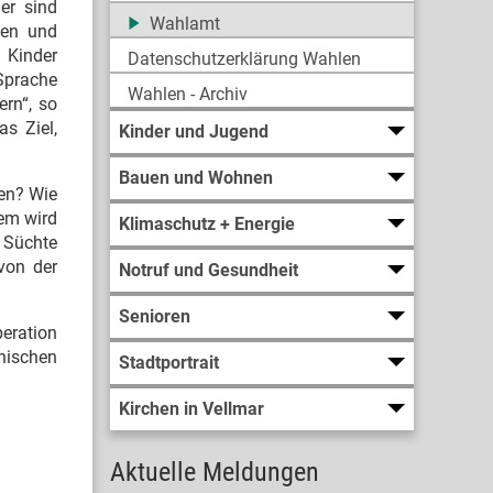
er sind
Wahlamt
len und
 Kinder
Datenschutzerklärung Wahlen
 Sprache
Wahlen - Archiv
ern“, so
s Ziel,
Kinder und Jugend
Bauen und Wohnen
en? Wie
dem wird
Klimaschutz + Energie
 Süchte
 von der
Notruf und Gesundheit
Senioren
peration
nischen
Stadtportrait
Kirchen in Vellmar
Aktuelle Meldungen